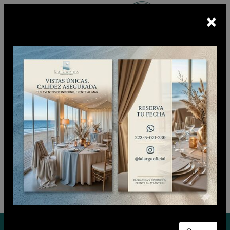
×
Escuchá
BUNKER FM
En vivo
CIUDADANO CLUB
Viernes 07 de Agosto de 2026