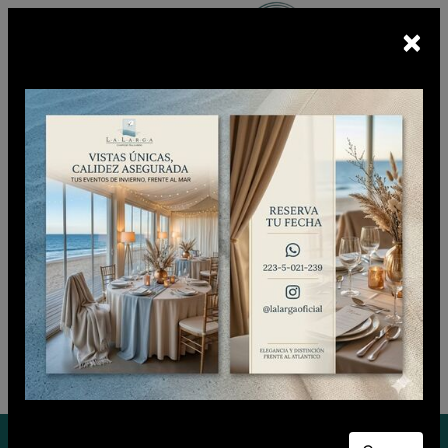
×
Escuchá
BUNKER FM
En vivo
CIUDADANO CLUB
Sábado 08 de Agosto de 2026