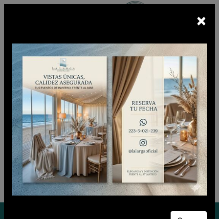
×
Escuchá
BUNKER FM
En vivo
CIUDADANO CLUB
Sábado 08 de Agosto de 2026