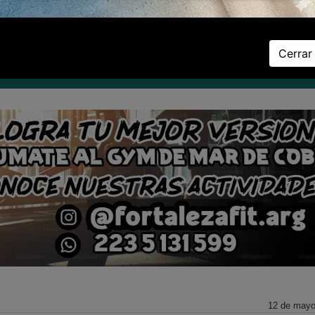
Viernes 07 de Agosto de 2026
Cerrar
D
DEPORTES
ZONAL
CULTURA
LA PROVINCIA
EL PAÍS
EL 
12 de mayo