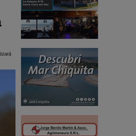
a
tizará