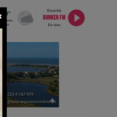
Escuchá
0.9°
×
BUNKER FM
cialmente
ublado
En vivo