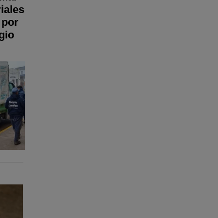
riales
 por
gio