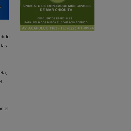
rtido
 las
eta,
el
on el