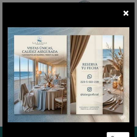
×
Escuchá
BUNKER FM
En vivo
CIUDADANO CLUB
Sábado 08 de Agosto de 2026