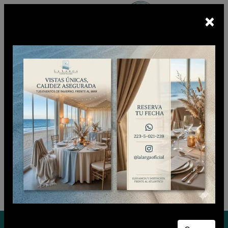
×
Escuchá
BUNKER FM
En vivo
CIUDADANO CLUB
Viernes 07 de Agosto de 2026