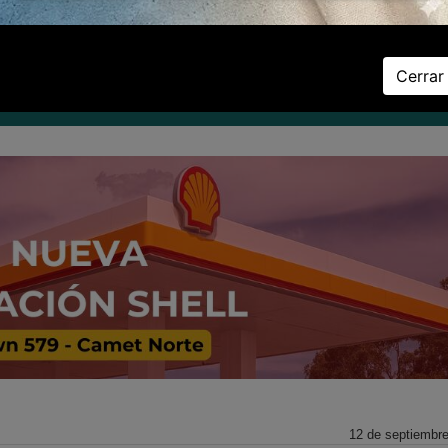
Viernes 07 de Agosto de 2026
Cerrar
D
DEPORTES
ZONAL
CULTURA
LA PROVINCIA
EL PAÍS
EL 
12 de septiembr