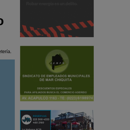
o
tería.