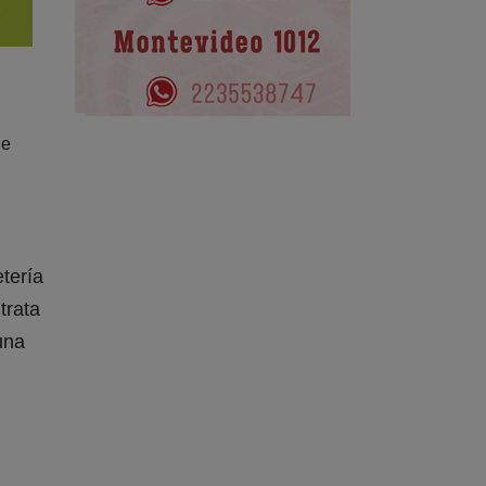
de
etería
trata
una