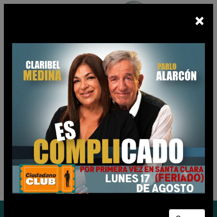
×
Escuchá
BUNKER FM
En vivo
CIUDADANO CLUB
Jueves 06 de Agosto de 2026