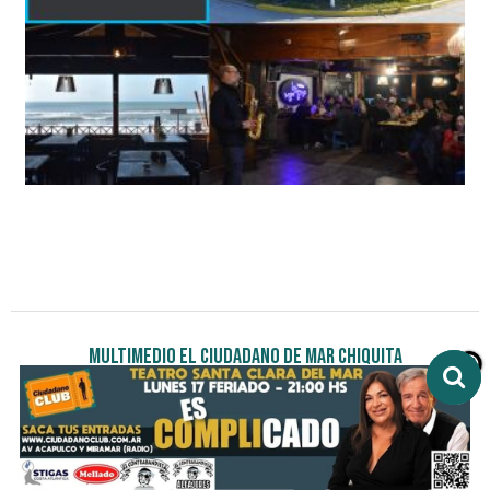
Multimedio El Ciudadano de Mar Chiquita
Avenida Acapulco 498 - Santa Clara del Mar - Buenos Aires
Contacto:
contacto@ciudadanoweb.com.ar
Comercial:
comercial@ciudadanoweb.com.ar
Teléfono:
+54 (0223)3121148
Whatsapp:
(0223)3121148