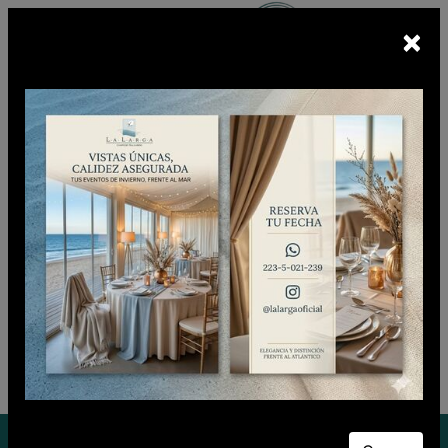
×
Escuchá
BUNKER FM
En vivo
CIUDADANO CLUB
Sábado 08 de Agosto de 2026