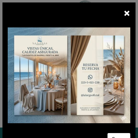
×
Escuchá
BUNKER FM
En vivo
CIUDADANO CLUB
Viernes 07 de Agosto de 2026