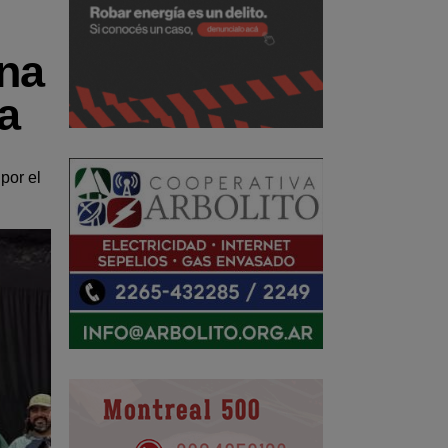
una
a
por el