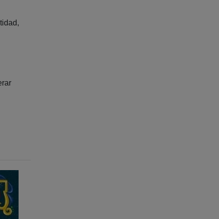
tidad,
erar