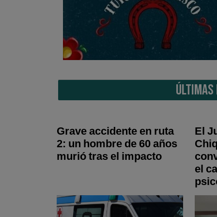
ÚLTIMAS 
Grave accidente en ruta
El J
2: un hombre de 60 años
Chiq
murió tras el impacto
conv
el c
psic