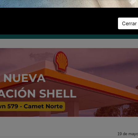
Sábado 08 de Agosto de 2026
Cerrar
D
DEPORTES
ZONAL
CULTURA
LA PROVINCIA
EL PAÍS
EL 
19 de mayo