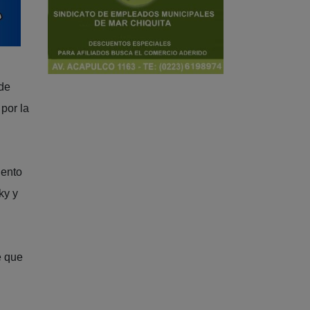
 de
por la
iento
ky y
e que