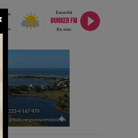
Escuchá
6.5°
×
BUNKER FM
Algo
ublado
En vivo