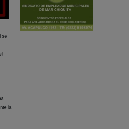
d se
el
as
nte la