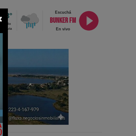
Escuchá
0.8°
×
BUNKER FM
ublado
n lluvia
En vivo