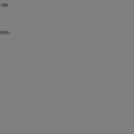
a del
rrido