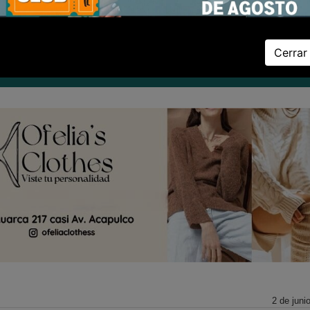
Jueves 06 de Agosto de 2026
Cerrar
D
DEPORTES
ZONAL
CULTURA
LA PROVINCIA
EL PAÍS
EL 
2 de juni