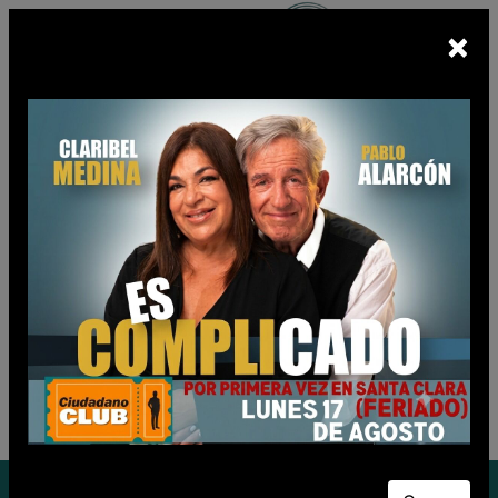
×
Escuchá
BUNKER FM
En vivo
CIUDADANO CLUB
Jueves 06 de Agosto de 2026