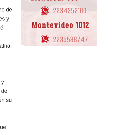
no de
es y
él
tria;
 y
 de
en su
Fue