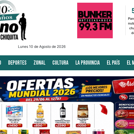
Par
nub
ch
d
Lunes 10 de Agosto de 2026
D
DEPORTES
ZONAL
CULTURA
LA PROVINCIA
EL PAÍS
EL 