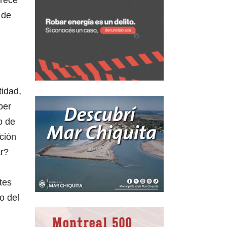
 de
tidad,
ber
o de
ción
ar?
tes
to del