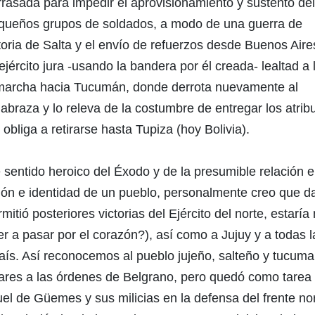
rrasada para impedir el aprovisionamiento y sustento de
queños grupos de soldados, a modo de una guerra de
ictoria de Salta y el envío de refuerzos desde Buenos Aire
ército jura -usando la bandera por él creada- lealtad a 
marcha hacia Tucumán, donde derrota nuevamente al
 abraza y lo releva de la costumbre de entregar los atrib
 obliga a retirarse hasta Tupiza (hoy Bolivia).
e sentido heroico del Éxodo y de la presumible relación e
esión e identidad de un pueblo, personalmente creo que 
mitió posteriores victorias del Ejército del norte, estarí
r a pasar por el corazón?), así como a Jujuy y a todas l
país. Así reconocemos al pueblo jujeño, salteño y tucuma
litares a las órdenes de Belgrano, pero quedó como tarea
el de Güemes y sus milicias en la defensa del frente no