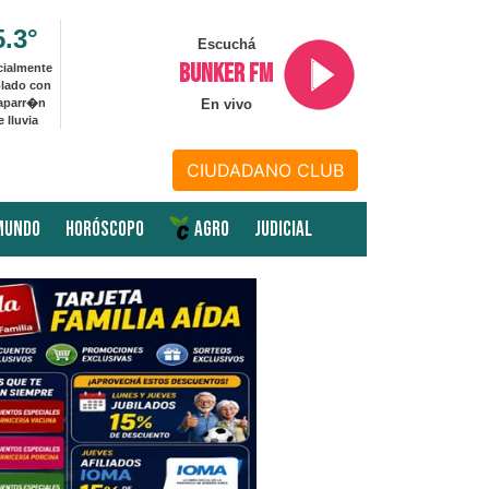
5.3°
Escuchá
BUNKER FM
cialmente
lado con
aparr�n
En vivo
e lluvia
CIUDADANO CLUB
MUNDO
HORÓSCOPO
AGRO
JUDICIAL