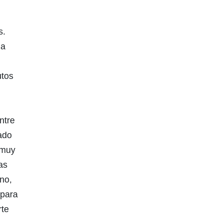
l
s.
la
utos
ntre
dado
a muy
as
no,
 para
rte