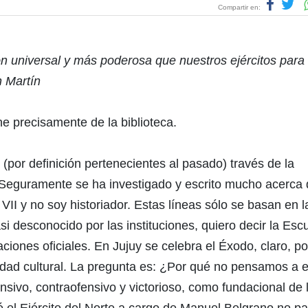
Compartir en:
ción universal y más poderosa que nuestros ejércitos para
n Martín
ne precisamente de la biblioteca.
or definición pertenecientes al pasado) través de la
e. Seguramente se ha investigado y escrito mucho acerca 
II y no soy historiador. Estas líneas sólo se basan en l
i desconocido por las instituciones, quiero decir la Esc
aciones oficiales. En Jujuy se celebra el Éxodo, claro, p
ntidad cultural. La pregunta es: ¿Por qué no pensamos a 
sivo, contraofensivo y victorioso, como fundacional de 
 el Ejército del Norte a cargo de Manuel Belgrano no p