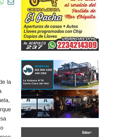
de la
a
uela,
orque
esa
lo
arece